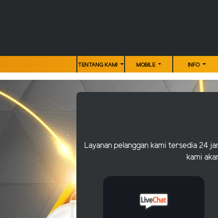
TENTANG KAMI
MOBILE
INFO
Layanan pelanggan kami tersedia 24 ja
kami akan