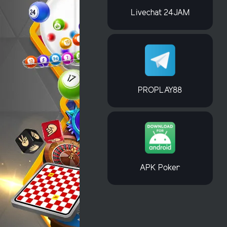
Livechat 24JAM
PROPLAY88
APK Poker