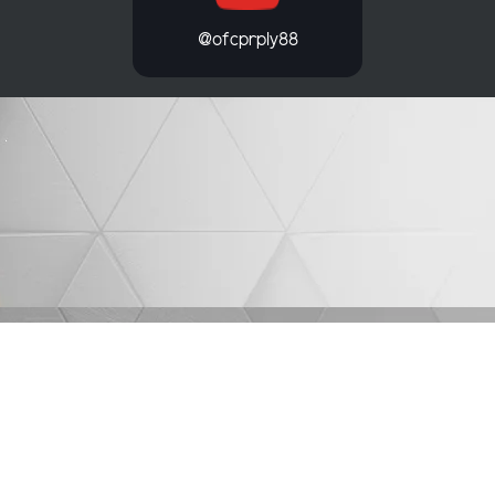
@ofcprply88