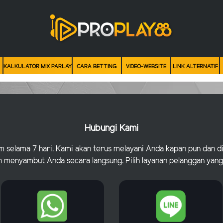
KALKULATOR MIX PARLAY
CARA BETTING
VIDEO-WEBSITE
LINK ALTERNATIF
Hubungi Kami
m selama 7 hari. Kami akan terus melayani Anda kapan pun dan 
 menyambut Anda secara langsung. Pilih layanan pelanggan yang