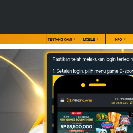
TENTANG KAMI
MOBILE
INFO
Pastikan telah melakukan login terleb
1. Setelah login, pilih menu game E-s