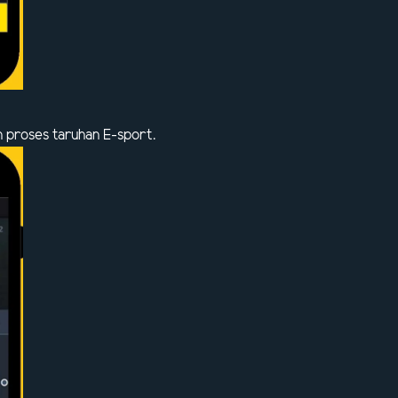
n proses taruhan E-sport.