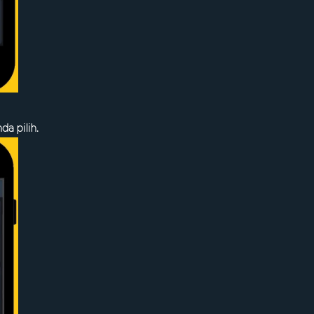
da pilih.