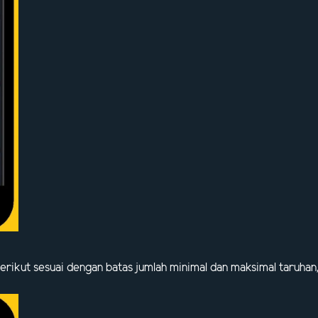
berikut sesuai dengan batas jumlah minimal dan maksimal taruhan