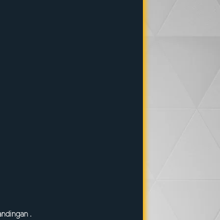
andingan .