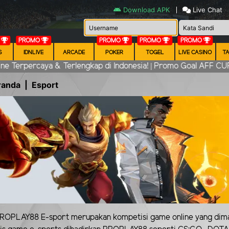
Download APK
Live Chat
O
PROMO
PROMO
PROMO
PROMO
S
IDNLIVE
ARCADE
POKER
TOGEL
LIVE CASINO
T
Terlengkap di Indonesia! | Promo Goal AFF CUP 15% menit 
randa
Esport
ROPLAY88 E-sport merupakan kompetisi game online yang dimai