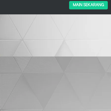
MAIN SEKARANG