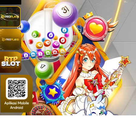
LINK ALTERNATIF
KALKULATOR MIX PARLAY