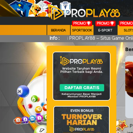
PROMO
PROMO
PROM
BERANDA
SPORTBOOK
E-SPORT
SLOT
at Datang di PROPLAY88 – Situs Game Online Terpercaya & 
Info :
Be
P