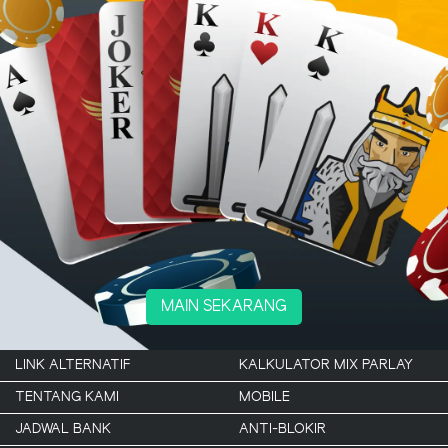
MAIN SEKARANG
LINK ALTERNATIF
KALKULATOR MIX PARLAY
TENTANG KAMI
MOBILE
JADWAL BANK
ANTI-BLOKIR